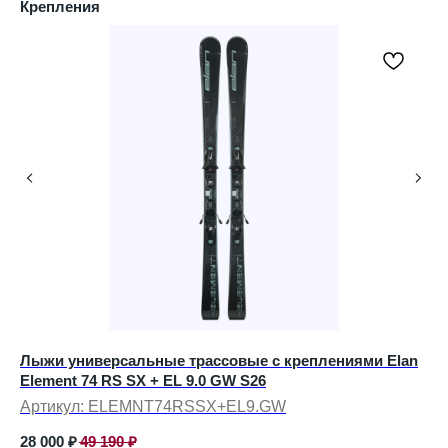
Крепления
Лыжи универсальные трассовые с креплениями Elan
Ма
Element 74 RS SX + EL 9.0 GW S26
24
Артикул:
ELEMNT74RSSX+EL9.GW
Ар
28 000
₽
49 190
₽
7 