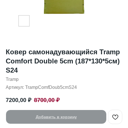
Ковер самонадувающийся Tramp
Comfort Double 5cm (187*130*5см)
S24
Tramp
Артикул:
TrampComfDoub5cmS24
7200,00
₽
8700,00
₽
Добавить в корзину