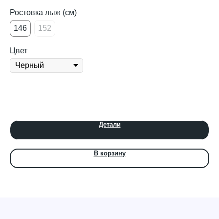
Ростовка лыж (см)
Ра
146
152
Цв
Цвет
Цв
Ч
Детали
В корзину