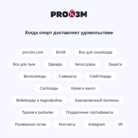
Когда спорт доставляет удовольствие
prox3m.com
BASK
Все для сноуборда
Все для лыж
Одежда
Аксессуары
Защита
Велосипеды
Самокаты
Скейтборды
Сапборды
Каяки и каноэ
Вейкборды и гидрофойлы
Буксировочный баллоны
Туризм и рыбалка
Подарочные сертификаты
Размерные сетки
Контакты
Instagram
VK