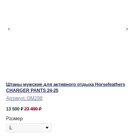
Штаны мужские для активного отдыха Horsefeathers
Ба
CHARGER PANTS 24-25
Ар
Артикул:
OM298
1 
13 500
₽
23 490
₽
Ра
Размер
Цв