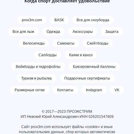
Когда спорт доставляет удовольствие
prox3m.com
BASK
Все для сноуборда
Все для лыж
Одежда
Аксессуары
Защита
Велосипеды
Самокаты
Скейтборды
Сапборды
Каяки и каноэ
Вейкборды и гидрофойлы
Буксировочный баллоны
Туризм и рыбалка
Подарочные сертификаты
Размерные сетки
Контакты
Instagram
VK
© 2017—2023 ПРОЭКСТРИМ
ИП Невский Юрий Александрович ИНН
026201547809
Сайт prox3m.com использует файлы «cookie» и иные
пользовательские данные, сбор которых автоматически