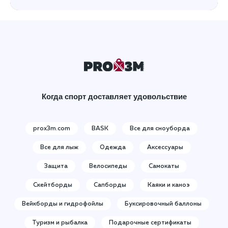
Когда спорт доставляет удовольствие
prox3m.com
BASK
Все для сноуборда
Все для лыж
Одежда
Аксессуары
Защита
Велосипеды
Самокаты
Скейтборды
Сапборды
Каяки и каноэ
Вейкборды и гидрофойлы
Буксировочный баллоны
Туризм и рыбалка
Подарочные сертификаты