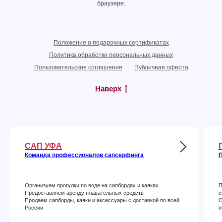
браузере.
Положение о подарочных сертификатах
Политика обработки персональных данных
Пользовательское соглашение
Публичная оферта
Наверх
САП УФА
Команда профессионалов сапсерфинга
П
Организуем прогулки по воде на сапбордах и каяках
П
Предоставляем аренду плавательных средств
с
Продаем сапборды, каяки и аксессуары с доставкой по всей
О
России
п