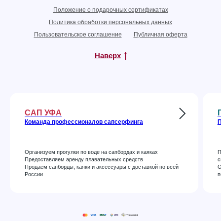
Положение о подарочных сертификатах
Политика обработки персональных данных
Пользовательское соглашение
Публичная оферта
Наверх
САП УФА
Команда профессионалов сапсерфинга
П
Организуем прогулки по воде на сапбордах и каяках
П
Предоставляем аренду плавательных средств
с
Продаем сапборды, каяки и аксессуары с доставкой по всей
О
России
п