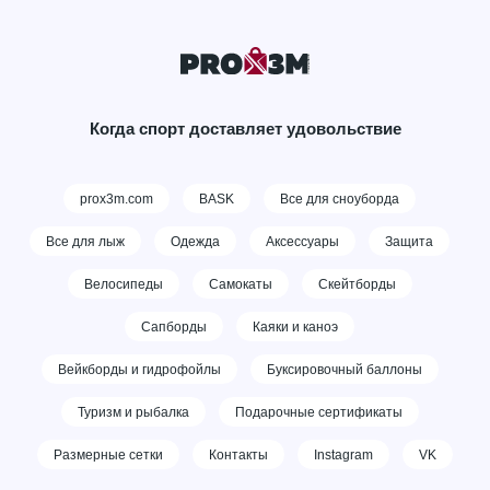
Когда спорт доставляет удовольствие
prox3m.com
BASK
Все для сноуборда
Все для лыж
Одежда
Аксессуары
Защита
Велосипеды
Самокаты
Скейтборды
Сапборды
Каяки и каноэ
Вейкборды и гидрофойлы
Буксировочный баллоны
Туризм и рыбалка
Подарочные сертификаты
Размерные сетки
Контакты
Instagram
VK