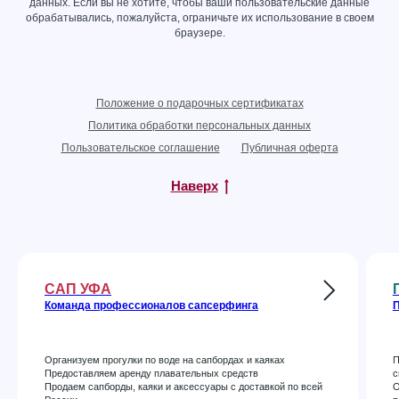
данных
. Если вы не хотите, чтобы ваши пользовательские данные
обрабатывались, пожалуйста, ограничьте их использование в своем
браузере.
Положение о подарочных сертификатах
Политика обработки персональных данных
Пользовательское соглашение
Публичная оферта
Наверх
САП УФА
Команда профессионалов сапсерфинга
П
Организуем прогулки по воде на сапбордах и каяках
П
Предоставляем аренду плавательных средств
с
Продаем сапборды, каяки и аксессуары с доставкой по всей
О