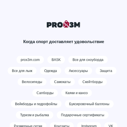
Когда спорт доставляет удовольствие
prox3m.com
BASK
Все для сноуборда
Все для лыж
Одежда
Аксессуары
Защита
Велосипеды
Самокаты
Скейтборды
Сапборды
Каяки и каноэ
Вейкборды и гидрофойлы
Буксировочный баллоны
Туризм и рыбалка
Подарочные сертификаты
Размерные сетки
Контакты
Instagram
VK