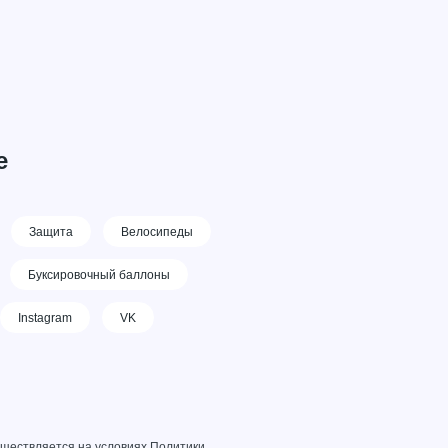
е
Защита
Велосипеды
Буксировочный баллоны
Instagram
VK
уществляется на условиях
Политики