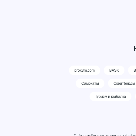
prox3m.com
BASK
В
Самокаты
Скейтборды
Туризм и рыбалка
Сайт prox3m.com использует файлы