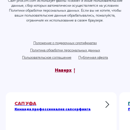
Сайт prox3m.com использует файлы «cookie» и иные пользовательские
данные, сбор которых автоматически осуществляется на условиях
Политики обработки персональных данных
. Если вы не хотите, чтобы
ваши пользовательские данные обрабатывались, пожалуйста,
ограничьте их использование в своем браузере.
Положение о подарочных сертификатах
Политика обработки персональных данных
Пользовательское соглашение
Публичная оферта
Наверх
САП УФА
Команда профессионалов сапсерфинга
П