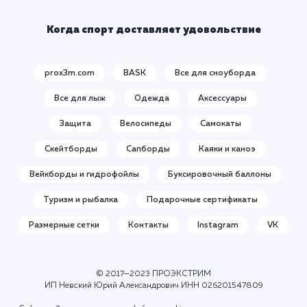
Когда спорт доставляет удовольствие
prox3m.com
BASK
Все для сноуборда
Все для лыж
Одежда
Аксессуары
Защита
Велосипеды
Самокаты
Скейтборды
Сапборды
Каяки и каноэ
Вейкборды и гидрофойлы
Буксировочный баллоны
Туризм и рыбалка
Подарочные сертификаты
Размерные сетки
Контакты
Instagram
VK
© 2017—2023 ПРОЭКСТРИМ
ИП Невский Юрий Александрович ИНН
026201547809