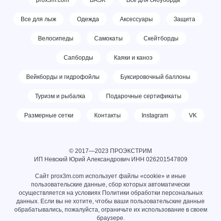
prox3m.com
BASK
Все для сноуборда
Все для лыж
Одежда
Аксессуары
Защита
Велосипеды
Самокаты
Скейтборды
Сапборды
Каяки и каноэ
Вейкборды и гидрофойлы
Буксировочный баллоны
Туризм и рыбалка
Подарочные сертификаты
Размерные сетки
Контакты
Instagram
VK
© 2017—2023 ПРОЭКСТРИМ
ИП Невский Юрий Александрович ИНН
026201547809
Сайт prox3m.com использует файлы «cookie» и иные
пользовательские данные, сбор которых автоматически
осуществляется на условиях
Политики обработки персональных
данных
. Если вы не хотите, чтобы ваши пользовательские данные
обрабатывались, пожалуйста, ограничьте их использование в своем
браузере.