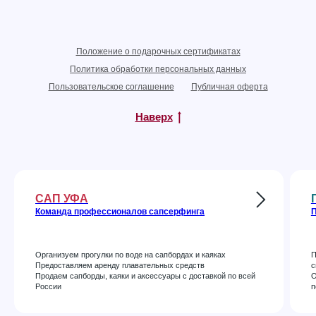
Положение о подарочных сертификатах
Политика обработки персональных данных
Пользовательское соглашение
Публичная оферта
Наверх
САП УФА
Команда профессионалов сапсерфинга
П
Организуем прогулки по воде на сапбордах и каяках
П
Предоставляем аренду плавательных средств
с
Продаем сапборды, каяки и аксессуары с доставкой по всей
О
России
п