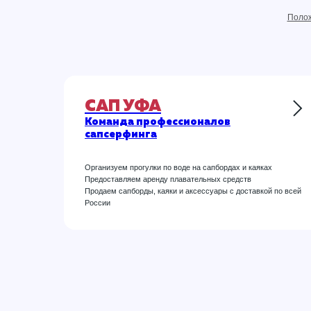
Полож
САП УФА
Команда профессионалов
сапсерфинга
Организуем прогулки по воде на сапбордах и каяках
Предоставляем аренду плавательных средств
Продаем сапборды, каяки и аксессуары с доставкой по всей
России