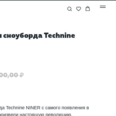
 сноуборда Technine
00,00
₽
да Technine NINER с самого появления в
роизвели настоящую революцию.