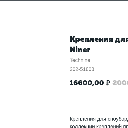
Крепления для
Niner
Technine
202-51808
16600,00
200
₽
Добавить в корзину
Крепления для сноубор
коллекции креплений п