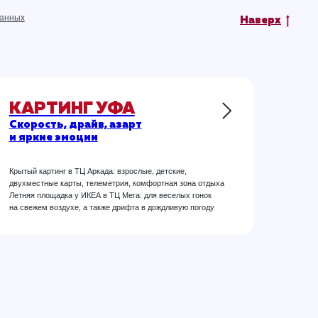
данных
Наверх
КАРТИНГ УФА
Скорость, драйв, азарт
и яркие эмоции
Крытый картинг в ТЦ Аркада: взрослые, детские,
двухместные карты, телеметрия, комфортная зона отдыха
Летняя площадка у ИКЕА в ТЦ Мега: для веселых гонок
на свежем воздухе, а также дрифта в дождливую погоду