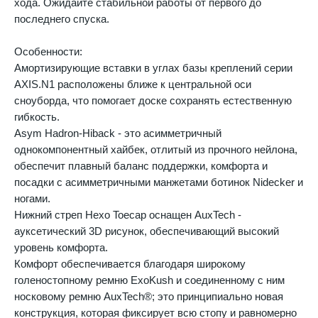
хода. Ожидайте стабильной работы от первого до
последнего спуска.
Особенности:
Амортизирующие вставки в углах базы креплений серии
AXIS.N1 расположены ближе к центральной оси
сноуборда, что помогает доске сохранять естественную
гибкость.
Asym Hadron-Hiback - это асимметричный
однокомпонентный хайбек, отлитый из прочного нейлона,
обеспечит плавный баланс поддержки, комфорта и
посадки с асимметричными манжетами ботинок Nidecker и
ногами.
Нижний стреп Hexo Toecap оснащен AuxTech -
ауксетический 3D рисунок, обеспечивающий высокий
уровень комфорта.
Комфорт обеспечивается благодаря широкому
голеностопному ремню ExoKush и соединенному с ним
носковому ремню AuxTech®; это принципиально новая
конструкция, которая фиксирует всю стопу и равномерно