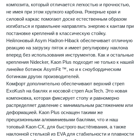
композита, который отличается легкостью и прочностью,
не имея при этом хрупкого карбона. Рокерные края и
силовой каркас помогают доске естественным образом
изгибаться и правильнее направлять энергию к кантам при
постановке креплений в классическую стойку.
Нейлоновый Asym Hadron-Hiback обеспечивает отличную
реакцию на загрузку пяток и имеет регулировку наклона
вперед без использования инструментов. Как и остальные
крепления Nidecker, Kaon Plus подходит не только к нашей
линейке ботинок AsymFit ™, но и к сноубордическим
ботинкам других производителей.
Комфорт дополнительно обеспечивают верхний стреп
ExoKush на баклях и носовой стреп AuxTech. Это новая
компоновка, которая фиксирует стопу и равномерно
распределяет давление с минимальным растяжением или
деформацией. Kaon Plus оснащен такими же
прецизионными алюминиевыми баклями, что и наш
топовый Kaon-CX, для быстрого выстёгивания, а также
наклонной стелькой из EVA для стабильности и плавности