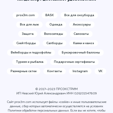
prox3m.com
BASK
Все для сноуборда
Все для лыж
Одежда
Аксессуары
Защита
Велосипеды
Самокаты
Скейтборды
Сапборды
Каяки и каноэ
Вейкборды и гидрофойлы
Буксировочный баллоны
Туризм и рыбалка
Подарочные сертификаты
Размерные сетки
Контакты
Instagram
VK
© 2017—2023 ПРОЭКСТРИМ
ИП Невский Юрий Александрович ИНН
026201547809
Сайт prox3m.com использует файлы «cookie» и иные пользовательские
данные, сбор которых автоматически осуществляется на условиях
Политики обработки персональных данных
. Если вы не хотите, чтобы