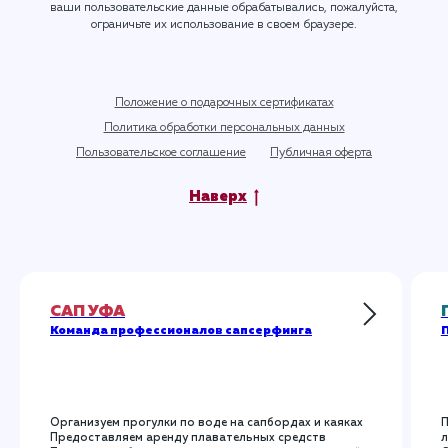
ваши пользовательские данные обрабатывались, пожалуйста,
ограничьте их использование в своем браузере.
Положение о подарочных сертификатах
Политика обработки персональных данных
Пользовательское соглашение
Публичная оферта
Наверх
САП УФА
Команда профессионалов сапсерфинга
П
Организуем прогулки по воде на сапбордах и каяках
П
Предоставляем аренду плавательных средств
л