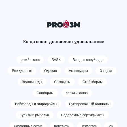
Когда спорт доставляет удовольствие
prox3m.com
BASK
Все для сноуборда
Все для лыж
Одежда
Аксессуары
Защита
Велосипеды
Самокаты
Скейтборды
Сапборды
Каяки и каноэ
Вейкборды и гидрофойлы
Буксировочный баллоны
Туризм и рыбалка
Подарочные сертификаты
Размерные сетки
Контакты
Instagram
VK