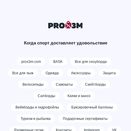
Когда спорт доставляет удовольствие
prox3m.com
BASK
Все для сноуборда
Все для лыж
Одежда
Аксессуары
Защита
Велосипеды
Самокаты
Скейтборды
Сапборды
Каяки и каноэ
Вейкборды и гидрофойлы
Буксировочный баллоны
Туризм и рыбалка
Подарочные сертификаты
Размерные сетки
Контакты
Instagram
VK