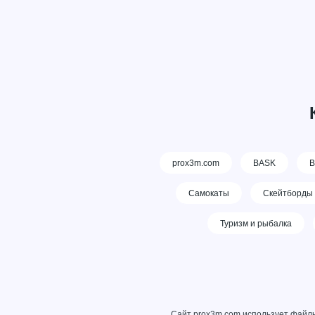
prox3m.com
BASK
В
Самокаты
Скейтборды
Туризм и рыбалка
Сайт prox3m.com использует файлы