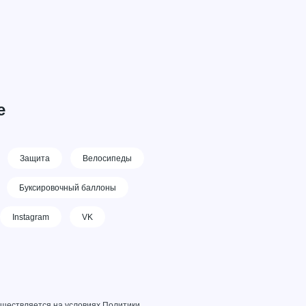
е
Защита
Велосипеды
Буксировочный баллоны
Instagram
VK
уществляется на условиях
Политики