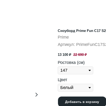
Сноуборд Prime Fun C17 S2
Prime
Артикул:
PrimeFunC17S
13 100
₽
22 690
₽
Ростовка (см)
Цвет
Добавить в корзину