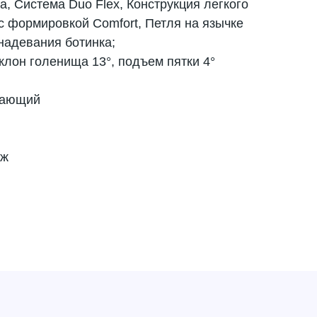
а, Система Duo Flex, Конструкция легкого
с формировкой Comfort, Петля на язычке
надевания ботинка;
аклон голенища 13°, подъем пятки 4°
нающий
ыж