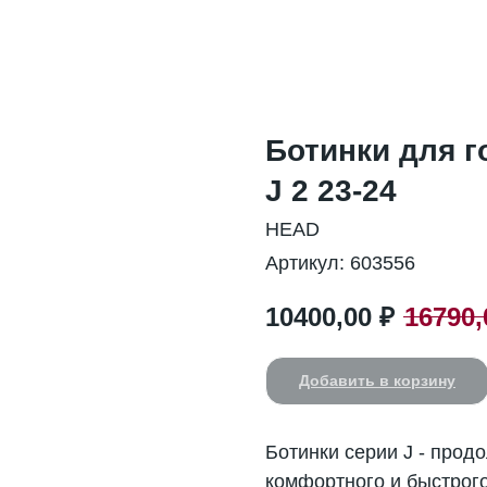
Ботинки для 
J 2 23-24
HEAD
Артикул:
603556
10400,00
₽
16790,
Добавить в корзину
Ботинки серии J - прод
комфортного и быстрого