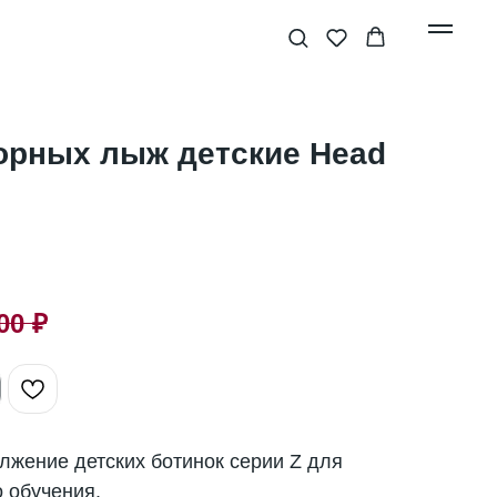
горных лыж детские Head
00
₽
олжение детских ботинок серии Z для
 обучения.