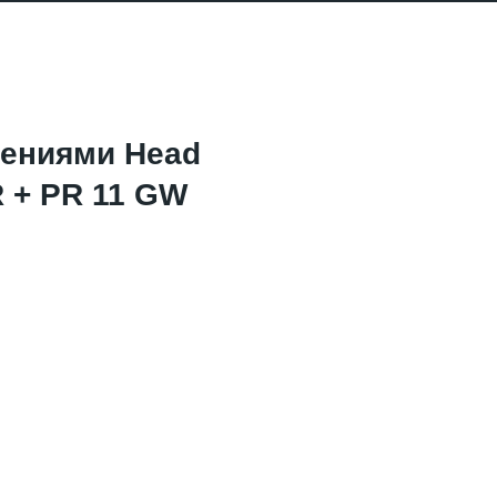
лениями Head
R + PR 11 GW