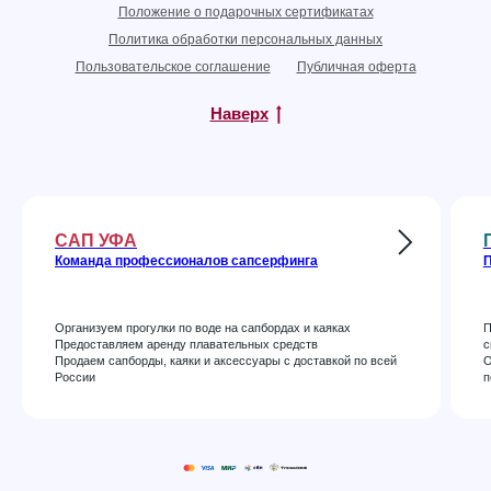
Положение о подарочных сертификатах
Политика обработки персональных данных
Пользовательское соглашение
Публичная оферта
Наверх
САП УФА
Команда профессионалов сапсерфинга
П
Организуем прогулки по воде на сапбордах и каяках
П
Предоставляем аренду плавательных средств
с
Продаем сапборды, каяки и аксессуары с доставкой по всей
О
России
п