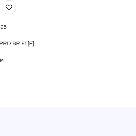
-25
PRD BR 85[F]
мм