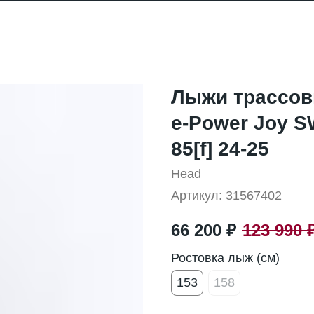
Лыжи трассов
e-Power Joy 
85[f] 24-25
Head
Артикул:
31567402
66 200
₽
123 990
Ростовка лыж (см)
153
158