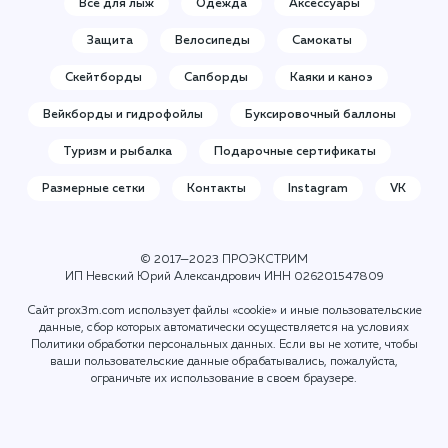
Все для лыж
Одежда
Аксессуары
Защита
Велосипеды
Самокаты
Скейтборды
Сапборды
Каяки и каноэ
Вейкборды и гидрофойлы
Буксировочный баллоны
Туризм и рыбалка
Подарочные сертификаты
Размерные сетки
Контакты
Instagram
VK
© 2017—2023 ПРОЭКСТРИМ
ИП Невский Юрий Александрович ИНН
026201547809
Сайт prox3m.com использует файлы «cookie» и иные пользовательские
данные, сбор которых автоматически осуществляется на условиях
Политики обработки персональных данных
. Если вы не хотите, чтобы
ваши пользовательские данные обрабатывались, пожалуйста,
ограничьте их использование в своем браузере.