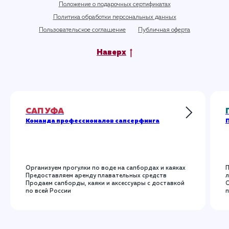
Положение о подарочных сертификатах
Политика обработки персональных данных
Пользовательское соглашение
Публичная оферта
Наверх
САП УФА
Команда профессионалов сапсерфинга
П
Организуем прогулки по воде на сапбордах и каяках
П
Предоставляем аренду плавательных средств
л
Продаем сапборды, каяки и аксессуары с доставкой
О
по всей России
п