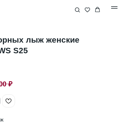
горных лыж женские
 WS S25
00
₽
ыж