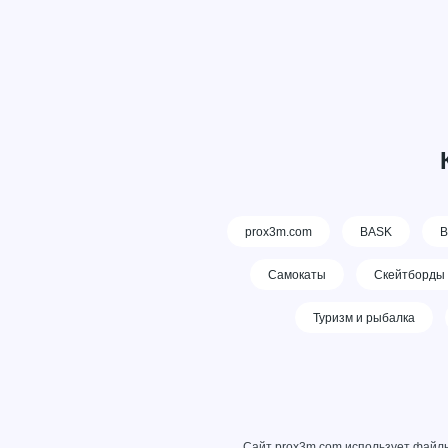
prox3m.com
BASK
В
Самокаты
Скейтборды
Туризм и рыбалка
Сайт prox3m.com использует файлы