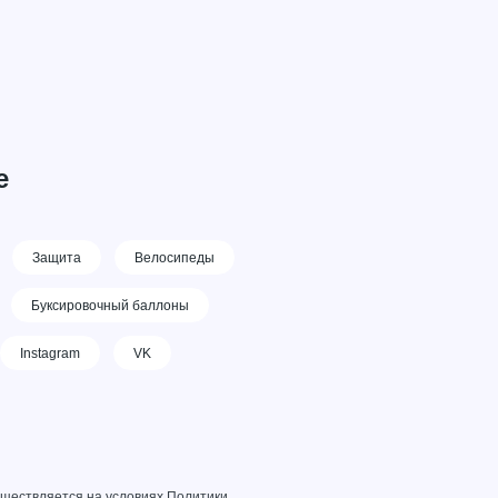
е
Защита
Велосипеды
Буксировочный баллоны
Instagram
VK
уществляется на условиях
Политики