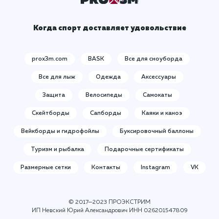
Когда спорт доставляет удовольствие
prox3m.com
BASK
Все для сноуборда
Все для лыж
Одежда
Аксессуары
Защита
Велосипеды
Самокаты
Скейтборды
Сапборды
Каяки и каноэ
Вейкборды и гидрофойлы
Буксировочный баллоны
Туризм и рыбалка
Подарочные сертификаты
Размерные сетки
Контакты
Instagram
VK
© 2017—2023 ПРОЭКСТРИМ
ИП Невский Юрий Александрович ИНН
026201547809