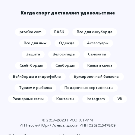
Когда спорт доставляет удовольствие
prox3m.com
BASK
Все для сноуборда
Все для лыж
Одежда
Аксессуары
Защита
Велосипеды
Самокаты
Скейтборды
Сапборды
Каяки и каноэ
Вейкборды и гидрофойлы
Буксировочный баллоны
Туризм и рыбалка
Подарочные сертификаты
Размерные сетки
Контакты
Instagram
VK
© 2017—2023 ПРОЭКСТРИМ
ИП Невский Юрий Александрович ИНН
026201547809