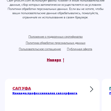
Сайт prox3m.com использует файлы «cookie» и иные пользовательские
данные, сбор которых автоматически осуществляется на условиях
Политики обработки персональных данных
. Если вы не хотите, чтобы
ваши пользовательские данные обрабатывались, пожалуйста,
ограничьте их использование в своем браузере.
Положение о подарочных сертификатах
Политика обработки персональных данных
Пользовательское соглашение
Публичная оферта
Наверх
САП УФА
Команда профессионалов сапсерфинга
П