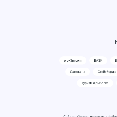
prox3m.com
BASK
В
Самокаты
Скейтборды
Туризм и рыбалка
Сайт prox3m.com использует файлы