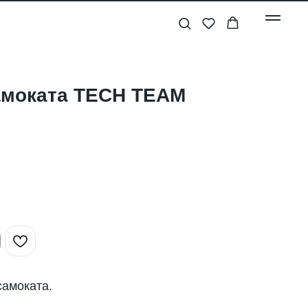
амоката TECH TEAM
самоката.