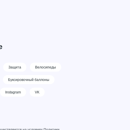
е
Защита
Велосипеды
Буксировочный баллоны
Instagram
VK
уществляется на условиях
Политики