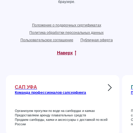
браузере.
Положение о подарочных сертификатах
Политика обработки персональных данных
Пользовательское соглашение
Публичная оферта
Наверх
САП УФА
Команда профессионалов сапсерфинга
П
Организуем прогулки по воде на сапбордах и каяках
П
Предоставляем аренду плавательных средств
с
Продаем сапборды, каяки и аксессуары с доставкой по всей
О
России
п