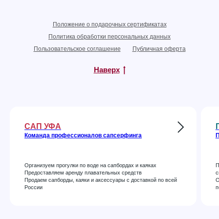
Положение о подарочных сертификатах
Политика обработки персональных данных
Пользовательское соглашение
Публичная оферта
Наверх
САП УФА
Команда профессионалов сапсерфинга
П
Организуем прогулки по воде на сапбордах и каяках
П
Предоставляем аренду плавательных средств
с
Продаем сапборды, каяки и аксессуары с доставкой по всей
О
России
п