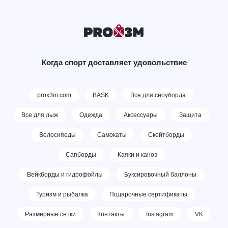
Когда спорт доставляет удовольствие
prox3m.com
BASK
Все для сноуборда
Все для лыж
Одежда
Аксессуары
Защита
Велосипеды
Самокаты
Скейтборды
Сапборды
Каяки и каноэ
Вейкборды и гидрофойлы
Буксировочный баллоны
Туризм и рыбалка
Подарочные сертификаты
Размерные сетки
Контакты
Instagram
VK