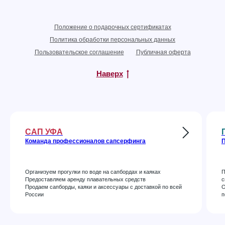
Положение о подарочных сертификатах
Политика обработки персональных данных
Пользовательское соглашение
Публичная оферта
Наверх
САП УФА
Команда профессионалов сапсерфинга
П
Организуем прогулки по воде на сапбордах и каяках
П
Предоставляем аренду плавательных средств
с
Продаем сапборды, каяки и аксессуары с доставкой по всей
О
России
п