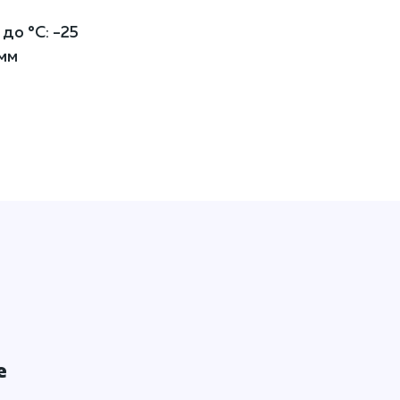
до °C: -25
мм
е