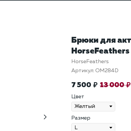
Брюки для ак
HorseFeathers 
HorseFeathers
Артикул:
OM284D
7 500
13 000
₽
₽
Цвет
Размер