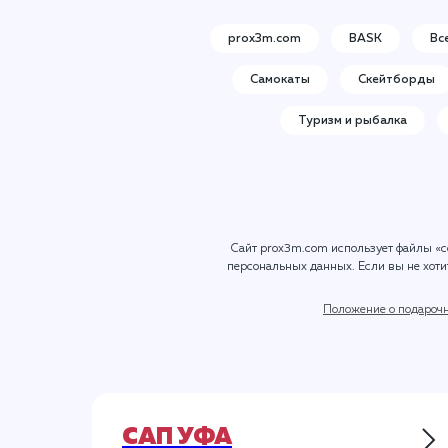
prox3m.com
BASK
Вс
Самокаты
Скейтборды
Туризм и рыбалка
Сайт prox3m.com использует файлы «c
персональных данных
. Если вы не хот
Положение о подароч
САП УФА