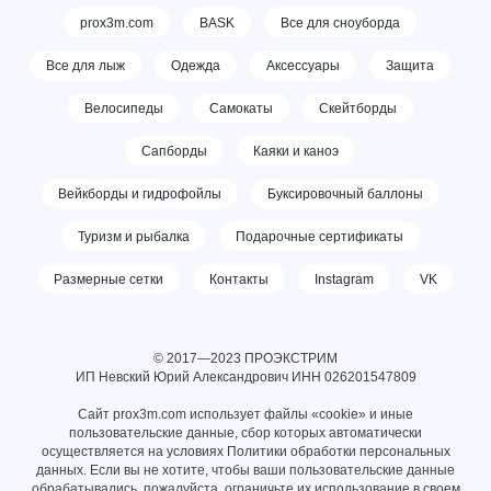
prox3m.com
BASK
Все для сноуборда
Все для лыж
Одежда
Аксессуары
Защита
Велосипеды
Самокаты
Скейтборды
Сапборды
Каяки и каноэ
Вейкборды и гидрофойлы
Буксировочный баллоны
Туризм и рыбалка
Подарочные сертификаты
Размерные сетки
Контакты
Instagram
VK
© 2017—2023 ПРОЭКСТРИМ
ИП Невский Юрий Александрович ИНН
026201547809
Сайт prox3m.com использует файлы «cookie» и иные
пользовательские данные, сбор которых автоматически
осуществляется на условиях
Политики обработки персональных
данных
. Если вы не хотите, чтобы ваши пользовательские данные
обрабатывались, пожалуйста, ограничьте их использование в своем