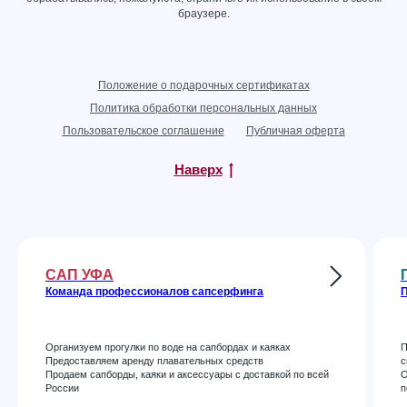
браузере.
Положение о подарочных сертификатах
Политика обработки персональных данных
Пользовательское соглашение
Публичная оферта
Наверх
САП УФА
Команда профессионалов сапсерфинга
П
Организуем прогулки по воде на сапбордах и каяках
П
Предоставляем аренду плавательных средств
с
Продаем сапборды, каяки и аксессуары с доставкой по всей
О
России
п