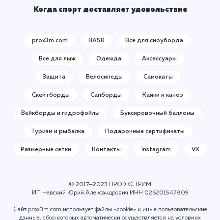
Когда спорт доставляет удовольствие
prox3m.com
BASK
Все для сноуборда
Все для лыж
Одежда
Аксессуары
Защита
Велосипеды
Самокаты
Скейтборды
Сапборды
Каяки и каноэ
Вейкборды и гидрофойлы
Буксировочный баллоны
Туризм и рыбалка
Подарочные сертификаты
Размерные сетки
Контакты
Instagram
VK
© 2017—2023 ПРОЭКСТРИМ
ИП Невский Юрий Александрович ИНН
026201547809
Сайт prox3m.com использует файлы «cookie» и иные пользовательские
данные, сбор которых автоматически осуществляется на условиях