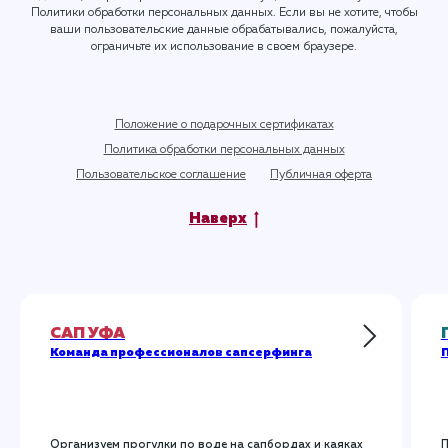
Политики обработки персональных данных
. Если вы не хотите, чтобы
ваши пользовательские данные обрабатывались, пожалуйста,
ограничьте их использование в своем браузере.
Положение о подарочных сертификатах
Политика обработки персональных данных
Пользовательское соглашение
Публичная оферта
Наверх
САП УФА
Команда профессионалов сапсерфинга
П
Организуем прогулки по воде на сапбордах и каяках
П