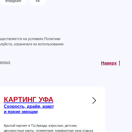
Instagram
VK
уществляется на условиях
Политики
луйста, ограничьте их использование
данных
Наверх
КАРТИНГ УФА
Скорость, драйв, азарт
и яркие эмоции
Крытый картинг в ТЦ Аркада: взрослые, детские,
двухместные карты, телеметрия, комфортная зона отдыха