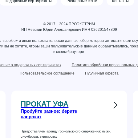
Подарочные сертификаты
Размерные сетки
Контакты
© 2017—2024 ПРОЭКСТРИМ
ИП Невский Юрий Александрович ИНН 026201547809
 «cookie» и иные пользовательские данные, сбор которых автоматически ос
сли вы не хотите, чтобы ваши пользовательские данные обрабатывались, пожа
в своем браузере.
ение о подарочных сертификатах
Политика обработки персональных 
Пользовательское соглашение
Публичная оферта
ПРОКАТ УФА
Пробуйте разное: берите
напрокат
Предоставляем аренду горнолыжного снаряжения: лыжи,
сноуборды, экипировку