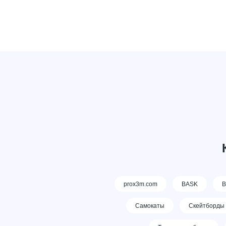
prox3m.com
BASK
В
Самокаты
Скейтборды