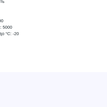
сть
00
: 5000
о °C: -20