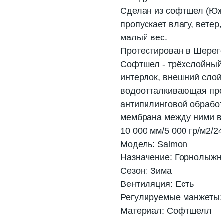
Сделан из софтшел (Юж
пропускает влагу, вете
малый вес.
Протестирован в Шерег
Софтшел - трёхслойный 
интерлок, внешний сло
водоотталкивающая проп
антипилинговой обрабо
мембрана между ними 
10 000 мм/5 000 гр/м2/2
Модель: Salmon
Назначение: Горнолыж
Сезон: Зима
Вентиляция: Есть
Регулируемые манжеты:
Материал: Софтшелл