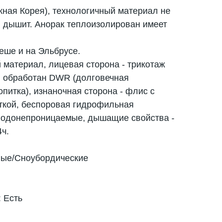
ная Корея), технологичный материал не
р, дышит. Анорак теплоизолирован имеет
еше и на Эльбрусе.
материал, лицевая сторона - трикотаж
й обработан DWR (долговечная
итка), изнаночная сторона - флис с
ткой, беспоровая гидрофильная
водонепроницаемые, дышащие свойства -
4ч.
ные/Сноубордические
 Есть