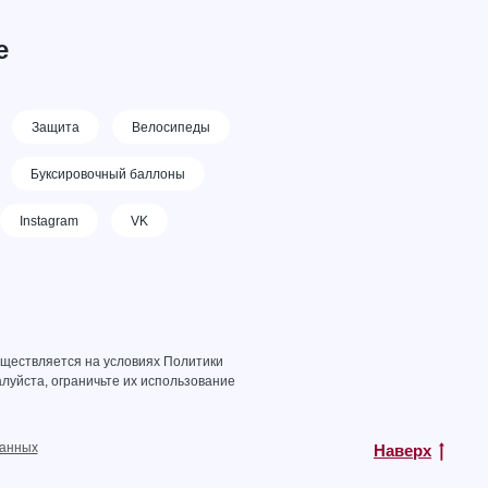
е
Защита
Велосипеды
Буксировочный баллоны
Instagram
VK
уществляется на условиях
Политики
луйста, ограничьте их использование
данных
Наверх