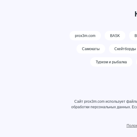
prox3m.com
BASK
В
Самокаты
Скейтборды
Туризм и рыбалка
Сайт prox3m.com использует файлы
обработки персональных данных
. Е
Полож