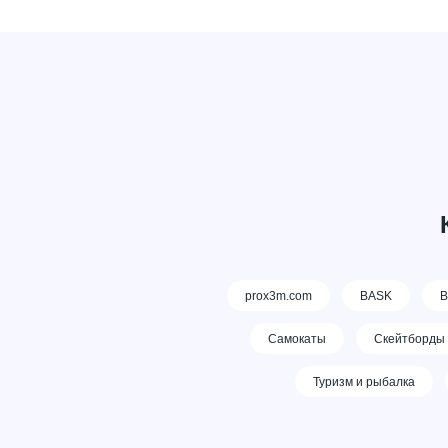
prox3m.com
BASK
В
Самокаты
Скейтборды
Туризм и рыбалка