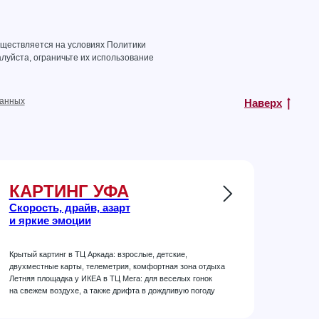
уществляется на условиях
Политики
луйста, ограничьте их использование
данных
Наверх
КАРТИНГ УФА
Скорость, драйв, азарт
и яркие эмоции
Крытый картинг в ТЦ Аркада: взрослые, детские,
двухместные карты, телеметрия, комфортная зона отдыха
Летняя площадка у ИКЕА в ТЦ Мега: для веселых гонок
на свежем воздухе, а также дрифта в дождливую погоду