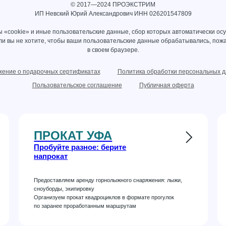
© 2017—2024 ПРОЭКСТРИМ
ИП Невский Юрий Александрович ИНН 026201547809
 «cookie» и иные пользовательские данные, сбор которых автоматически ос
сли вы не хотите, чтобы ваши пользовательские данные обрабатывались, пожа
в своем браузере.
ение о подарочных сертификатах
Политика обработки персональных 
Пользовательское соглашение
Публичная оферта
ПРОКАТ УФА
Пробуйте разное: берите
напрокат
Предоставляем аренду горнолыжного снаряжения: лыжи,
сноуборды, экипировку
Организуем прокат квадроциклов в формате прогулок
по заранее проработанным маршрутам