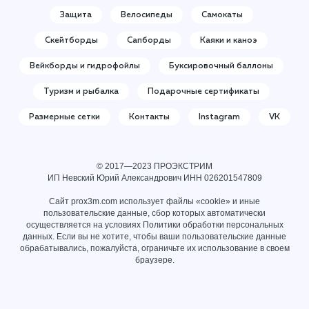
Защита
Велосипеды
Самокаты
Скейтборды
Сапборды
Каяки и каноэ
Вейкборды и гидрофойлы
Буксировочный баллоны
Туризм и рыбалка
Подарочные сертификаты
Размерные сетки
Контакты
Instagram
VK
© 2017—2023 ПРОЭКСТРИМ
ИП Невский Юрий Александрович ИНН
026201547809
Сайт prox3m.com использует файлы «cookie» и иные
пользовательские данные, сбор которых автоматически
осуществляется на условиях
Политики обработки персональных
данных
. Если вы не хотите, чтобы ваши пользовательские данные
обрабатывались, пожалуйста, ограничьте их использование в своем
браузере.