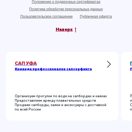
Положение о подарочных сертификатах
Политика обработки персональных данных
Пользовательское соглашение
Публичная оферта
Наверх
САП УФА
Команда профессионалов сапсерфинга
П
Организуем прогулки по воде на сапбордах и каяках
П
Предоставляем аренду плавательных средств
л
Продаем сапборды, каяки и аксессуары с доставкой
О
по всей России
п