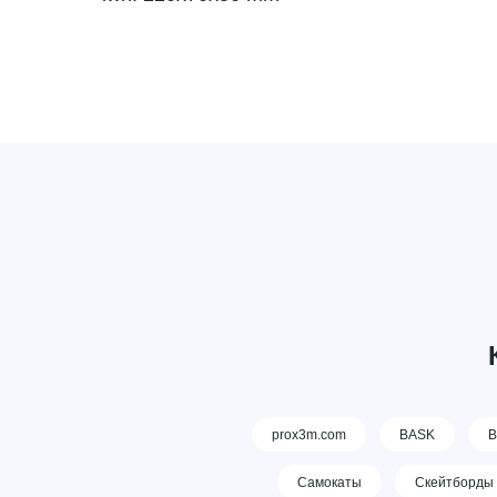
prox3m.com
BASK
В
Самокаты
Скейтборды