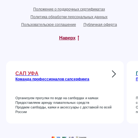
Положение о подарочных сертификатах
Политика обработки персональных данных
Пользовательское соглашение
Публичная оферта
Наверх
САП УФА
Команда профессионалов сапсерфинга
П
Организуем прогулки по воде на сапбордах и каяках
П
Предоставляем аренду плавательных средств
с
Продаем сапборды, каяки и аксессуары с доставкой по всей
О
России
п