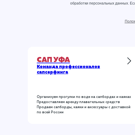
обработки персональных данных
. Е
Полож
САП УФА
Команда профессионалов
сапсерфинга
Организуем прогулки по воде на сапбордах и каяках
Предоставляем аренду плавательных средств
Продаем сапборды, каяки и аксессуары с доставкой
по всей России