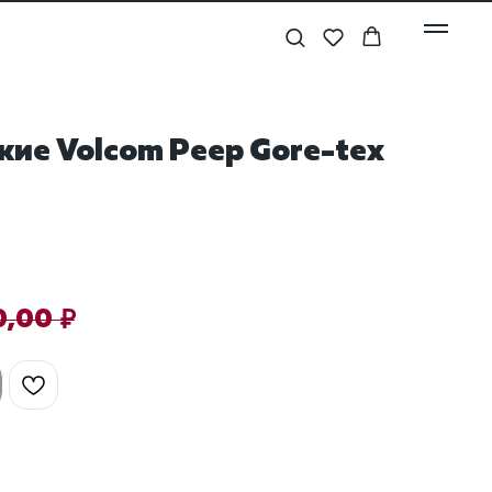
ие Volcom Peep Gore-tex
0,00
₽