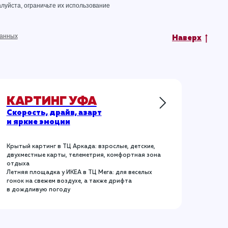
луйста, ограничьте их использование
данных
Наверх
КАРТИНГ УФА
Скорость, драйв, азарт
и яркие эмоции
Крытый картинг в ТЦ Аркада: взрослые, детские,
двухместные карты, телеметрия, комфортная зона
отдыха
Летняя площадка у ИКЕА в ТЦ Мега: для веселых
гонок на свежем воздухе, а также дрифта
в дождливую погоду