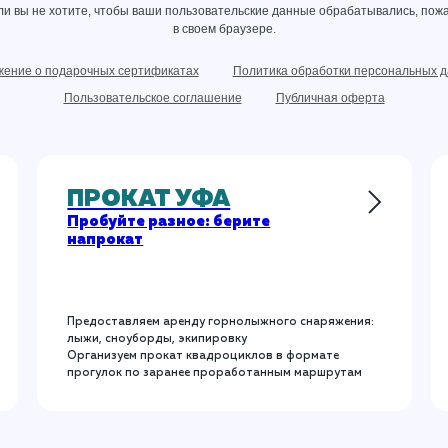
сли вы не хотите, чтобы ваши пользовательские данные обрабатывались, пожа
в своем браузере.
ение о подарочных сертификатах
Политика обработки персональных 
Пользовательское соглашение
Публичная оферта
ПРОКАТ УФА
Пробуйте разное: берите
напрокат
Предоставляем аренду горнолыжного снаряжения:
лыжи, сноуборды, экипировку
Организуем прокат квадроциклов в формате
прогулок по заранее проработанным маршрутам