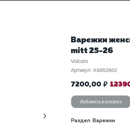
Варежки женск
mitt 25-26
Volcom
Артикул:
K6852602
7200,00
1239
₽
Добавить в корзину
Раздел: Варежки