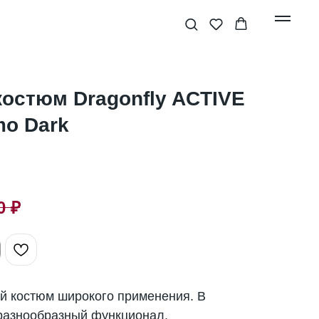
остюм Dragonfly ACTIVE
mo Dark
0
₽
й костюм широкого применения. В
разнообразный функционал,