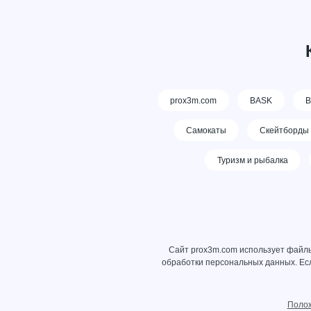
prox3m.com
BASK
В
Самокаты
Скейтборды
Туризм и рыбалка
Сайт prox3m.com использует файлы
обработки персональных данных
. Е
Полож