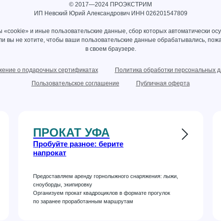
© 2017—2024 ПРОЭКСТРИМ
ИП Невский Юрий Александрович ИНН 026201547809
 «cookie» и иные пользовательские данные, сбор которых автоматически ос
сли вы не хотите, чтобы ваши пользовательские данные обрабатывались, пожа
в своем браузере.
ение о подарочных сертификатах
Политика обработки персональных 
Пользовательское соглашение
Публичная оферта
ПРОКАТ УФА
Пробуйте разное: берите
напрокат
Предоставляем аренду горнолыжного снаряжения: лыжи,
сноуборды, экипировку
Организуем прокат квадроциклов в формате прогулок
по заранее проработанным маршрутам