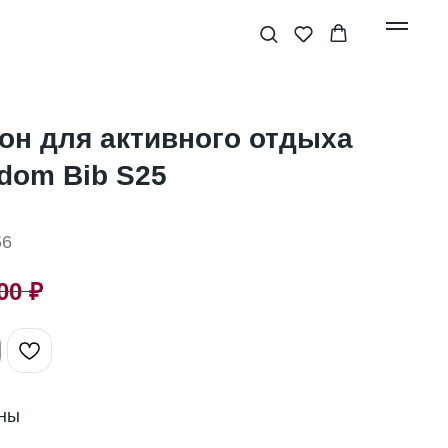
он для активного отдыха
edom Bib S25
56
00
₽
оны