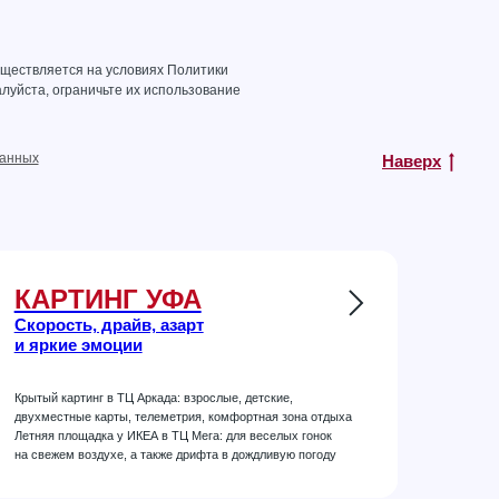
уществляется на условиях
Политики
луйста, ограничьте их использование
данных
Наверх
КАРТИНГ УФА
Скорость, драйв, азарт
и яркие эмоции
Крытый картинг в ТЦ Аркада: взрослые, детские,
двухместные карты, телеметрия, комфортная зона отдыха
Летняя площадка у ИКЕА в ТЦ Мега: для веселых гонок
на свежем воздухе, а также дрифта в дождливую погоду