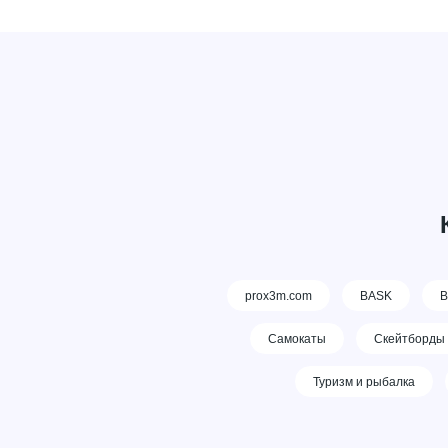
prox3m.com
BASK
В
Самокаты
Скейтборды
Туризм и рыбалка