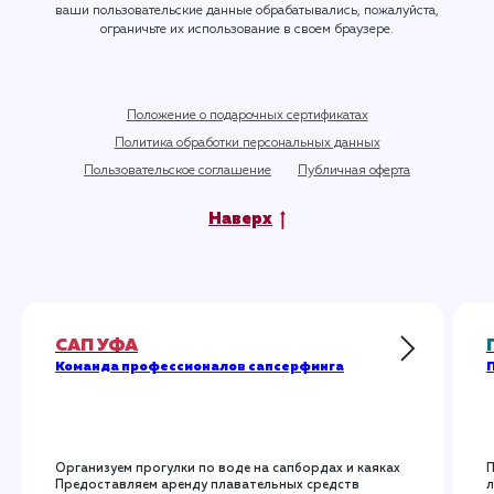
ваши пользовательские данные обрабатывались, пожалуйста,
ограничьте их использование в своем браузере.
Положение о подарочных сертификатах
Политика обработки персональных данных
Пользовательское соглашение
Публичная оферта
Наверх
САП УФА
Команда профессионалов сапсерфинга
П
Организуем прогулки по воде на сапбордах и каяках
П
Предоставляем аренду плавательных средств
л