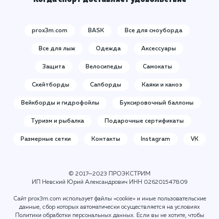
prox3m.com
BASK
Все для сноуборда
Все для лыж
Одежда
Аксессуары
Защита
Велосипеды
Самокаты
Скейтборды
Сапборды
Каяки и каноэ
Вейкборды и гидрофойлы
Буксировочный баллоны
Туризм и рыбалка
Подарочные сертификаты
Размерные сетки
Контакты
Instagram
VK
© 2017—2023 ПРОЭКСТРИМ
ИП Невский Юрий Александрович ИНН
026201547809
Сайт prox3m.com использует файлы «cookie» и иные пользовательские
данные, сбор которых автоматически осуществляется на условиях
Политики обработки персональных данных
. Если вы не хотите, чтобы