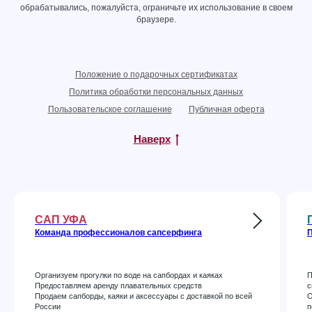
обрабатывались, пожалуйста, ограничьте их использование в своем
браузере.
Положение о подарочных сертификатах
Политика обработки персональных данных
Пользовательское соглашение
Публичная оферта
Наверх
САП УФА
Команда профессионалов сапсерфинга
П
Организуем прогулки по воде на сапбордах и каяках
П
Предоставляем аренду плавательных средств
с
Продаем сапборды, каяки и аксессуары с доставкой по всей
О
России
п