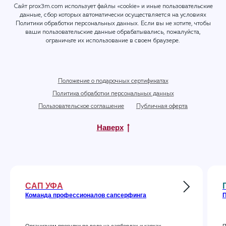
Сайт prox3m.com использует файлы «cookie» и иные пользовательские
данные, сбор которых автоматически осуществляется на условиях
Политики обработки персональных данных
. Если вы не хотите, чтобы
ваши пользовательские данные обрабатывались, пожалуйста,
ограничьте их использование в своем браузере.
Положение о подарочных сертификатах
Политика обработки персональных данных
Пользовательское соглашение
Публичная оферта
Наверх
САП УФА
Команда профессионалов сапсерфинга
П
Организуем прогулки по воде на сапбордах и каяках
П