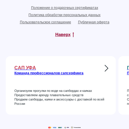
Положение о подарочных сертификатах
Политика обработки персональных данных
Пользовательское соглашение
Публичная оферта
Наверх
САП УФА
Команда профессионалов сапсерфинга
П
Организуем прогулки по воде на сапбордах и каяках
П
Предоставляем аренду плавательных средств
с
Продаем сапборды, каяки и аксессуары с доставкой по всей
О
России
п