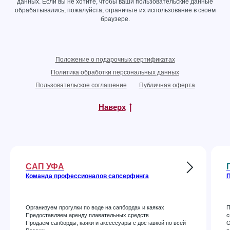
данных
. Если вы не хотите, чтобы ваши пользовательские данные
обрабатывались, пожалуйста, ограничьте их использование в своем
браузере.
Положение о подарочных сертификатах
Политика обработки персональных данных
Пользовательское соглашение
Публичная оферта
Наверх
САП УФА
Команда профессионалов сапсерфинга
П
Организуем прогулки по воде на сапбордах и каяках
П
Предоставляем аренду плавательных средств
с
Продаем сапборды, каяки и аксессуары с доставкой по всей
О