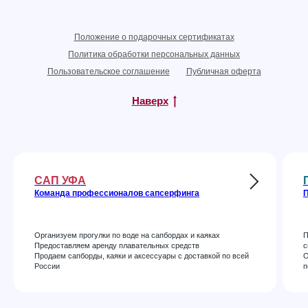
Положение о подарочных сертификатах
Политика обработки персональных данных
Пользовательское соглашение
Публичная оферта
Наверх
САП УФА
Команда профессионалов сапсерфинга
П
Организуем прогулки по воде на сапбордах и каяках
П
Предоставляем аренду плавательных средств
с
Продаем сапборды, каяки и аксессуары с доставкой по всей
О
России
п