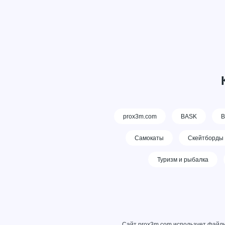
prox3m.com
BASK
В
Самокаты
Скейтборды
Туризм и рыбалка
Сайт prox3m.com использует файлы