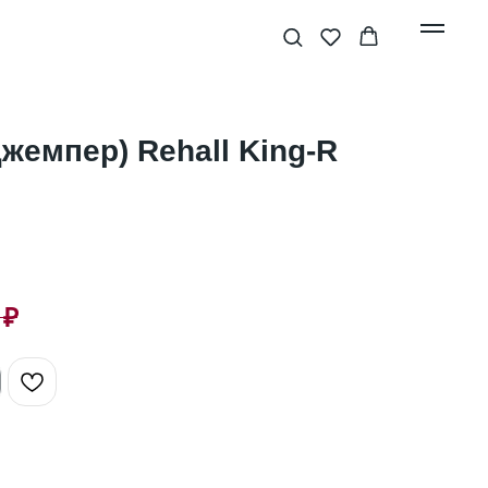
жемпер) Rehall King-R
₽