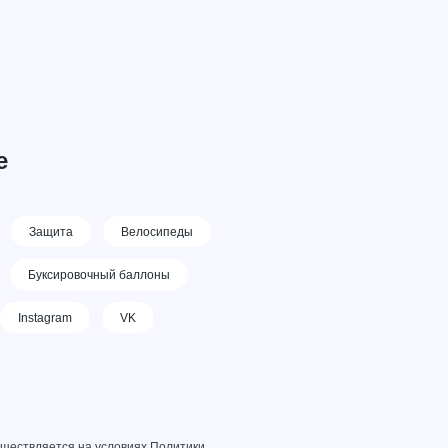
е
Защита
Велосипеды
Буксировочный баллоны
Instagram
VK
уществляется на условиях
Политики