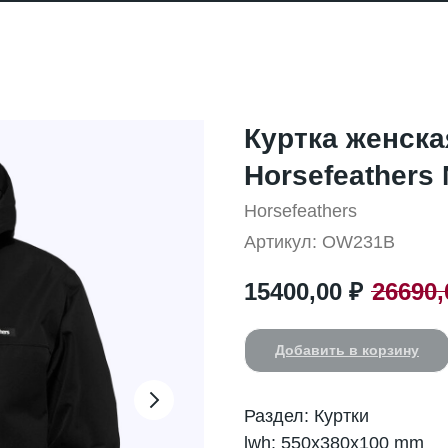
Куртка женска
Horsefeathers 
Horsefeathers
Артикул:
OW231B
15400,00
₽
26690,
Добавить в корзину
Раздел: Куртки
lwh: 550x380x100 mm