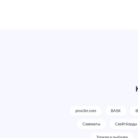
prox3m.com
BASK
В
Самокаты
Скейтборды
Туризм и рыбалка